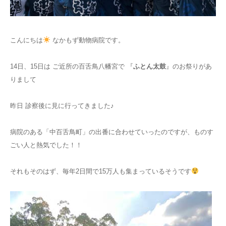
こんにちは
なかもず動物病院です。
14日、15日は ご近所の百舌鳥八幡宮で 『
ふとん太鼓
』のお祭りがあ
りまして
昨日 診察後に見に行ってきました♪
病院のある「中百舌鳥町」の出番に合わせていったのですが、ものす
ごい人と熱気でした！！
それもそのはず、毎年2日間で15万人も集まっているそうです