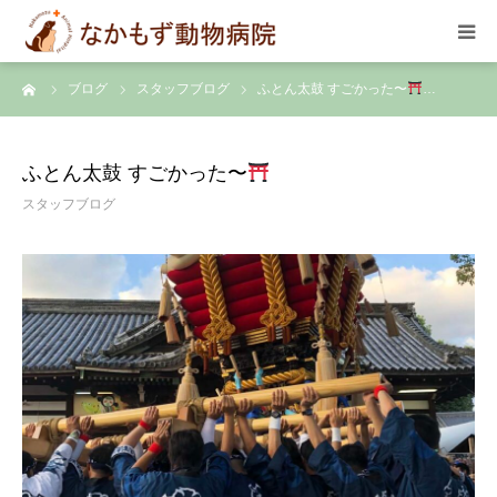
ーム
ブログ
スタッフブログ
ふとん太鼓 すごかった〜
…
TOP
診療のご案内
ふとん太鼓 すごかった〜
スタッフブログ
スケジュール
スタッフ
院内の様子
アクセス
お問合せ･求人